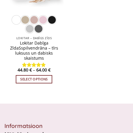
LOKITAR – DABĪGS ZĪDS
Lokitar Dabīga
ZīdaSspilvendrāna – tīrs
luksuss un dabisks
skaistums
Price
44.80
€
–
64.00
€
Rated
4.91
range:
out of 5
44.80 €
SELECT OPTIONS
through
64.00 €
This
product
has
multiple
variants.
The
options
Informatsioon
may